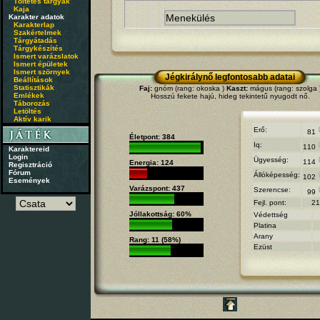
Töltetes tárgyak
Kaja
Karakter adatok
Karakterlap
Szakértelmek
Tárgyátadás
Tárgykészítés
Ismert varázslatok
Ismert épületek
Ismert szörnyek
Jégkirálynő legfontosabb adatai
Beállítások
Statisztikák
Faj:
gnóm (rang: okoska )
Kaszt:
mágus (rang: szolga 
Emlékek
Hosszú fekete hajú, hideg tekintetű nyugodt nő.
Táborozás
Letöltés
Aktív karik
Erő:
81
Életpont: 384
Iq:
110
Karaktereid
Login
Ügyesség:
114
Energia: 124
Regisztráció
Fórum
Állóképesség:
102
Események
Varázspont: 437
Szerencse:
99
Fejl. pont:
21
Jóllakottság: 60%
Védettség
Platina
Arany
Rang: 11 (58%)
Ezüst