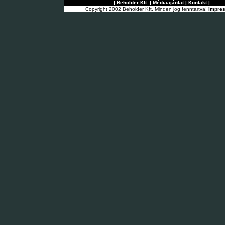
|
Beholder Kft.
|
Médiaajánlat
|
Kontakt
|
Copyright 2002 Beholder Kft. Minden jog fenntartva!
Impre