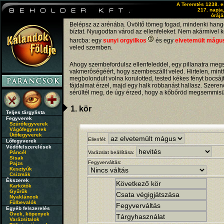
A Teremtés 1238. 
217. napja
órájá
Belépsz az arénába. Üvöltő tömeg fogad, mindenki han
bíztat. Nyugodtan várod az ellenfeleket. Nem akármivel 
harcba: egy
sunyi orgyilkos
és egy
elvetemült mágu
veled szemben.
Ahogy szembefordulsz ellenfeleddel, egy pillanatra megs
vakmerôségéért, hogy szembeszállt veled. Hirtelen, min
megbolondult volna korulotted, tested kékes fényt bocsájt
fájdalmat érzel, majd egy halk robbanást hallasz. Szere
sérültél meg, de úgy érzed, hogy a kőbőröd megsemmisül
1. kör
Teljes tárgylista
Fegyverek
Szúrófegyverek
Vágófegyverek
Ütőfegyverek
Ellenfél:
Lőfegyverek
Védőfelszerelések
Páncél
Varázslat beállítása:
Sisak
Fegyverváltás:
Pajzs
Kesztyűk
Csizmák
Ékszerek
Karkötők
Gyűrűk
Nyakláncok
Fülbevalók
Egyéb felszerelés
Övek, köpenyek
Varázsitalok