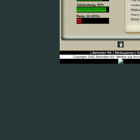
Jóllakottság: 95%
Védet
Platin
Arany
Rang: 16 (15%)
Ezüst
|
Beholder Kft.
|
Médiaajánlat
|
K
Copyright 2002 Beholder Kft. Minden jog fenn