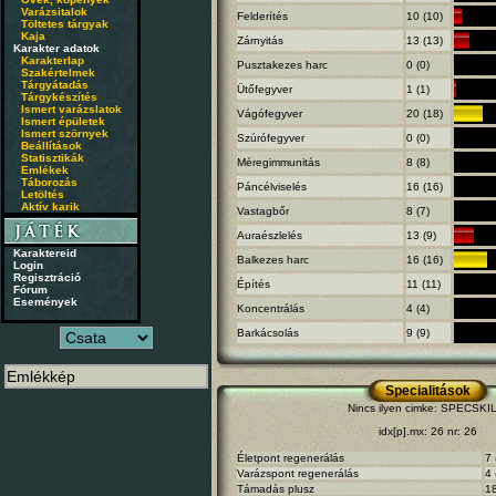
Varázsitalok
Felderítés
10 (10)
Töltetes tárgyak
Kaja
Zárnyitás
13 (13)
Karakter adatok
Karakterlap
Pusztakezes harc
0 (0)
Szakértelmek
Tárgyátadás
Ütőfegyver
1 (1)
Tárgykészítés
Ismert varázslatok
Vágófegyver
20 (18)
Ismert épületek
Ismert szörnyek
Szúrófegyver
0 (0)
Beállítások
Statisztikák
Méregimmunitás
8 (8)
Emlékek
Táborozás
Páncélviselés
16 (16)
Letöltés
Aktív karik
Vastagbőr
8 (7)
Auraészlelés
13 (9)
Karaktereid
Balkezes harc
16 (16)
Login
Regisztráció
Építés
11 (11)
Fórum
Események
Koncentrálás
4 (4)
Barkácsolás
9 (9)
Specialitások
Nincs ilyen cimke: SPECSKI
idx[p].mx: 26 nr: 26
Életpont regenerálás
7 
Varázspont regenerálás
4 
Támadás plusz
18