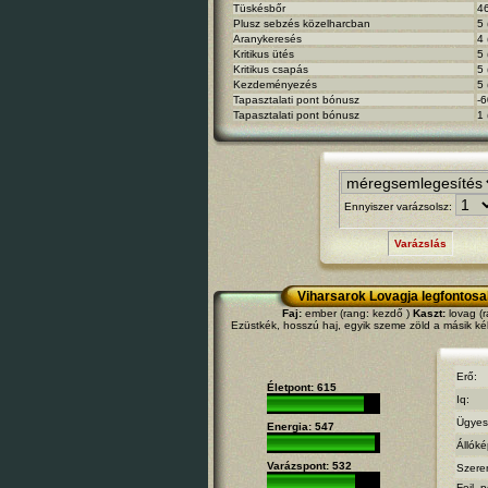
Tüskésbőr
46
Plusz sebzés közelharcban
5 
Aranykeresés
4 
Kritikus ütés
5 
Kritikus csapás
5 
Kezdeményezés
5 
Tapasztalati pont bónusz
-6
Tapasztalati pont bónusz
1 
Ennyiszer varázsolsz:
Varázslás
Viharsarok Lovagja legfontosa
Faj:
ember (rang: kezdő )
Kaszt:
lovag (r
Ezüstkék, hosszú haj, egyik szeme zöld a másik ké
Erő:
Életpont: 615
Iq:
Ügyes
Energia: 547
Állók
Varázspont: 532
Szere
Fejl. p