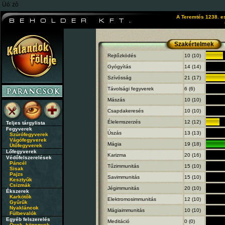
Üó˙żô
A Teremtés 1238. e
Szakértelmek
Rejtőzködés
10 (10)
Gyógyítás
14 (14)
Szívósság
21 (17)
Távolsági fegyverek
6 (6)
Mászás
10 (10)
Csapdakeresés
10 (10)
Élelemszerzés
12 (12)
Teljes tárgylista
Fegyverek
Úszás
13 (13)
Szúrófegyverek
Vágófegyverek
Mágia
19 (18)
Ütőfegyverek
Lőfegyverek
Karizma
20 (16)
Védőfelszerelések
Páncél
Tűzimmunitás
15 (10)
Sisak
Pajzs
Savimmunitás
15 (10)
Kesztyűk
Csizmák
Jégimmunitás
20 (10)
Ékszerek
Karkötők
Elektromosimmunitás
12 (10)
Gyűrűk
Nyakláncok
Mágiaimmunitás
10 (10)
Fülbevalók
Egyéb felszerelés
Meditáció
0 (0)
Övek, köpenyek