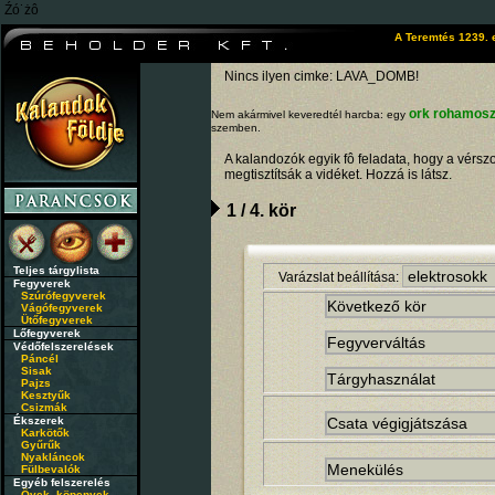
Źó˙żô
A Teremtés 1239. 
Nincs ilyen cimke: LAVA_DOMB!
ork rohamos
Nem akármivel keveredtél harcba: egy
szemben.
A kalandozók egyik fô feladata, hogy a vérsz
megtisztítsák a vidéket. Hozzá is látsz.
1 / 4. kör
Teljes tárgylista
Varázslat beállítása:
Fegyverek
Szúrófegyverek
Vágófegyverek
Ütőfegyverek
Lőfegyverek
Védőfelszerelések
Páncél
Sisak
Pajzs
Kesztyűk
Csizmák
Ékszerek
Karkötők
Gyűrűk
Nyakláncok
Fülbevalók
Egyéb felszerelés
Övek, köpenyek