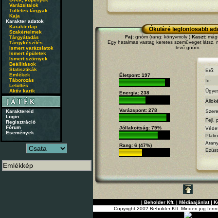
Varázsitalok
Töltetes tárgyak
Kaja
Karakter adatok
Karakterlap
Ókuláré legfontosabb ad
Szakértelmek
Faj:
gnóm (rang: könyvmoly )
Kaszt:
mágus
Tárgyátadás
Egy hatalmas vastag keretes szemüveget látsz, m
Tárgykészítés
levő gnóm.
Ismert varázslatok
Ismert épületek
Ismert szörnyek
Beállítások
Statisztikák
Erő:
Emlékek
Életpont: 197
Táborozás
Iq:
Letöltés
Aktív karik
Ügye
Energia: 238
Állók
Varázspont: 278
Karaktereid
Szere
Login
Fejl. 
Regisztráció
Fórum
Jóllakottság: 79%
Véde
Események
Plati
Aran
Rang: 6 (47%)
Ezüst
|
Beholder Kft.
|
Médiaajánlat
|
K
Copyright 2002 Beholder Kft. Minden jog fenn