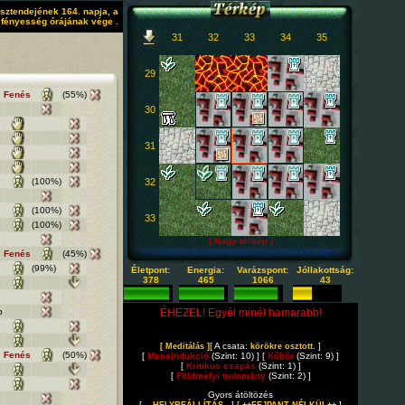
sztendejének 164. napja, a
fényesség órájának vége .
31
32
33
34
35
29
Fenés
(55%)
30
31
(100%)
32
(100%)
33
(100%)
[ Nagy térkép ]
Fenés
(45%)
(99%)
Életpont:
Energia:
Varázspont:
Jóllakottság:
378
465
1066
43
b
ÉHEZEL! Egyél minél hamarabb!
[ A csata:
]
[ Meditálás ]
körökre osztott.
Fenés
(50%)
[
Manaindukció
(Szint: 10) ] [
Kőbőr
(Szint: 9) ]
[
Kritikus csapás
(Szint: 1) ]
[
Földmélyi tudomány
(Szint: 2) ]
Gyors átöltözés
[
] [
]