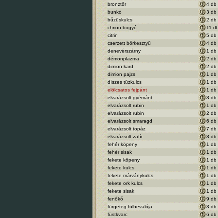
bronztőr
4 db
bunkó
3 db
bűzüskulcs
2 db
chrion bogyó
11 d
citrin
5 db
cserzett bőrkesztyű
4 db
denevérszárny
1 db
démonplazma
2 db
dimion kard
2 db
dimion pajzs
1 db
díszes tűzkulcs
1 db
elölcsatos fejpánt
1 db
elvarázsolt gyémánt
8 db
elvarázsolt rubin
1 db
elvarázsolt rubin
2 db
elvarázsolt smaragd
6 db
elvarázsolt topáz
7 db
elvarázsolt zafír
8 db
fehér köpeny
1 db
fehér sisak
1 db
fekete köpeny
1 db
fekete kulcs
1 db
fekete márványkulcs
1 db
fekete ork kulcs
1 db
fekete sisak
1 db
fenőkő
9 db
fürgeteg fülbevalója
3 db
füstkvarc
6 db