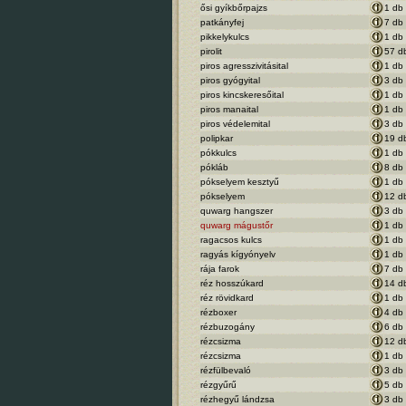
ősi gyíkbőrpajzs
1 db
patkányfej
7 db
pikkelykulcs
1 db
pirolit
57 d
piros agresszivitásital
1 db
piros gyógyital
3 db
piros kincskeresőital
1 db
piros manaital
1 db
piros védelemital
3 db
polipkar
19 d
pókkulcs
1 db
pókláb
8 db
pókselyem kesztyű
1 db
pókselyem
12 d
quwarg hangszer
3 db
quwarg mágustőr
1 db
ragacsos kulcs
1 db
ragyás kígyónyelv
1 db
rája farok
7 db
réz hosszúkard
14 d
réz rövidkard
1 db
rézboxer
4 db
rézbuzogány
6 db
rézcsizma
12 d
rézcsizma
1 db
rézfülbevaló
3 db
rézgyűrű
5 db
rézhegyű lándzsa
3 db