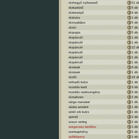
rézhegyű nyílvessző
51 d
rézkarkötő
5 db
rézkesztyű
4 db
rézkulcs
1 db
réznyaklánc
5 db
rézöv
7 db
rézpajzs
5 db
rézpáncél
1 db
rézpáncél
1 db
rézpáncél
22 d
rézpáncél
1 db
rézpáncél
1 db
rézpáncél
1 db
rézsisak
6 db
rézsisak
1 db
réztőr
33 d
rothadó kulcs
1 db
rozsdás kard
3 db
rozsdás vasbuzogány
3 db
rózsakvarc
2 db
sárga manaital
1 db
sáska amulett
1 db
sötét ork kulcs
1 db
spinell
2 db
szaun serleg
2 db
szegecses deréköv
1 db
szektajelvény
5 db
szélköpeny
1 db