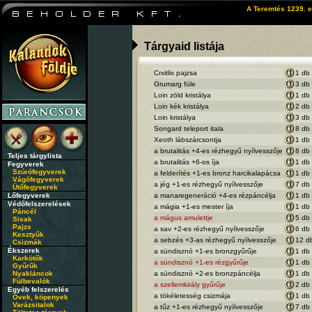
A Teremtés 1239. e
Tárgyaid listája
Crxitlix pajzsa
1 db
Grumarg füle
3 db
Loin zöld kristálya
1 db
Loin kék kristálya
2 db
Loin kristálya
3 db
Songard teleport itala
8 db
Xeoth lábszárcsontja
1 db
a brutalitás +4-es rézhegyű nyílvesszője
8 db
Teljes tárgylista
a brutalitás +6-os íja
1 db
Fegyverek
Szúrófegyverek
a felderítés +1-es bronz harcikalapácsa
1 db
Vágófegyverek
a jég +1-es rézhegyű nyílvesszője
7 db
Ütőfegyverek
Lőfegyverek
a manaregeneráció +4-es rézpáncélja
1 db
Védőfelszerelések
a mágia +1-es mester íja
1 db
Páncél
a mágus amulettje
5 db
Sisak
Pajzs
a sav +2-es rézhegyű nyílvesszője
6 db
Kesztyűk
a sebzés +3-as rézhegyű nyílvesszője
12 d
Csizmák
Ékszerek
a sündisznó +1-es bronzgyűrűje
1 db
Karkötők
a sündisznó +1-es rézgyűrűje
1 db
Gyűrűk
Nyakláncok
a sündisznó +2-es bronzpáncélja
1 db
Fülbevalók
a szellemkirály gyűrűje
2 db
Egyéb felszerelés
a tökéletesség csizmája
1 db
Övek, köpenyek
Varázsitalok
a tűz +1-es rézhegyű nyílvesszője
7 db