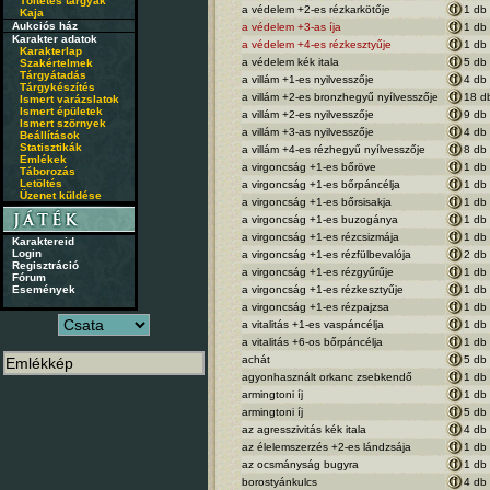
Töltetes tárgyak
a védelem +2-es rézkarkötője
1 db
Kaja
Aukciós ház
a védelem +3-as íja
1 db
Karakter adatok
a védelem +4-es rézkesztyűje
1 db
Karakterlap
a védelem kék itala
5 db
Szakértelmek
Tárgyátadás
a villám +1-es nyilvesszője
4 db
Tárgykészítés
a villám +2-es bronzhegyű nyílvesszője
18 d
Ismert varázslatok
Ismert épületek
a villám +2-es nyilvesszője
9 db
Ismert szörnyek
a villám +3-as nyilvesszője
4 db
Beállítások
Statisztikák
a villám +4-es rézhegyű nyílvesszője
8 db
Emlékek
a virgoncság +1-es bőröve
1 db
Táborozás
Letöltés
a virgoncság +1-es bőrpáncélja
1 db
Üzenet küldése
a virgoncság +1-es bőrsisakja
1 db
a virgoncság +1-es buzogánya
1 db
a virgoncság +1-es rézcsizmája
1 db
Karaktereid
Login
a virgoncság +1-es rézfülbevalója
2 db
Regisztráció
a virgoncság +1-es rézgyűrűje
1 db
Fórum
Események
a virgoncság +1-es rézkesztyűje
1 db
a virgoncság +1-es rézpajzsa
1 db
a vitalitás +1-es vaspáncélja
1 db
a vitalitás +6-os bőrpáncélja
1 db
achát
5 db
agyonhasznált orkanc zsebkendő
1 db
armingtoni íj
1 db
armingtoni íj
5 db
az agresszivitás kék itala
4 db
az élelemszerzés +2-es lándzsája
1 db
az ocsmányság bugyra
1 db
borostyánkulcs
4 db