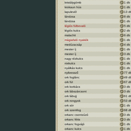
kristálygömb
1 db
krokaun hús
1 db
lapulevél
13 d
lándzsa
8 db
lándzsa
1 db
légiós fülbevaló
5 db
légiós kulcs
2 db
malachit
6 db
mágiafaló nyakék
1 db
medúzacsáp
4 db
mester íj
1 db
mester íj
3 db
nagy rézkulcs
1 db
nixkulcs
1 db
nyálkás kulcs
1 db
nyilvessző
77 d
ork foglánc
49 d
ork fül
67 d
ork korbács
3 db
ork lábszárcsont
3 db
ork lábujj
61 d
ork rongyok
53 d
ork sör
1 db
ork szemfog
68 d
orkanc csontzúzó
3 db
orkanc fétis
3 db
orkanc fogvájó
1 db
orkanc kulcs
1 db