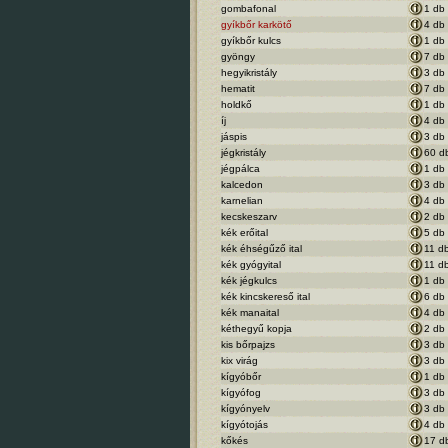
gombafonal
1 db
gyíkbőr karkötő
4 db
gyíkbőr kulcs
1 db
gyöngy
7 db
hegyikristály
3 db
hematit
7 db
holdkő
1 db
íj
4 db
jáspis
3 db
jégkristály
60 d
jégpálca
1 db
kalcedon
3 db
karnelian
4 db
kecskeszarv
2 db
kék erőital
5 db
kék éhségűző ital
11 d
kék gyógyital
11 d
kék jégkulcs
1 db
kék kincskereső ital
6 db
kék manaital
4 db
kéthegyű kopja
2 db
kis bőrpajzs
3 db
kix virág
3 db
kígyóbőr
1 db
kígyófog
3 db
kígyónyelv
3 db
kígyótojás
4 db
kőkés
17 d