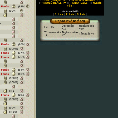
-- HELYREÁLLÍTÁS--
++FEJPANT NÉLKÜL++
[
] [
] [
**INDULÓ BEÁLLÍT**
--TÁBOROZÁS--
Nyakék
]
nélk
Fenés
(88%)
(99%)
Varázslatlisták
[
][
][
]
1. lista
2. lista
3. lista
Rajtad levő hatások
b
Ügyesség
Rejtőzködés
Erő +15
+15
+10
Tűzimmunitás
Jégimmunitás
Támadás +7
+7
+7
Fenés
(80%)
(100%)
Fenés
(97%)
Fenés
(75%)
Fenés
(84%)
Fenés
(68%)
(100%)
(100%)
(T: 1)
Fenés
(4%)
(100%)
(99%)
(T: 10)