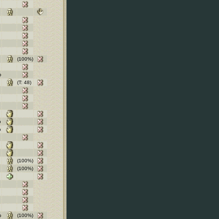
(100%)
b
(T: 48)
b
b
(100%)
(100%)
b
(100%)