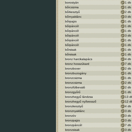
borostyán
1 db
bőrcsizma
1 db
bőrkesztyű
2 db
bőrnyaklánc
3 db
bőrpajzs
1 db
bőrpáncél
1 db
bőrpáncél
1 db
bőrpáncél
3 db
bőrpáncél
1 db
bőrpáncél
1 db
bőrsisak
1 db
bőrsisak
1 db
bronz harcikalapács
4 db
bronz hosszúkard
7 db
bronzboxer
2 db
bronzbuzogány
1 db
bronzcsizma
1 db
bronzcsizma
2 db
bronzfülbevaló
2 db
bronzgyűrű
1 db
bronzhegyű lándzsa
13 d
bronzhegyű nyílvessző
12 d
bronzkesztyű
4 db
bronznyaklánc
3 db
bronzöv
3 db
bronzpajzs
3 db
bronzpáncél
7 db
bronzsisak
3 db