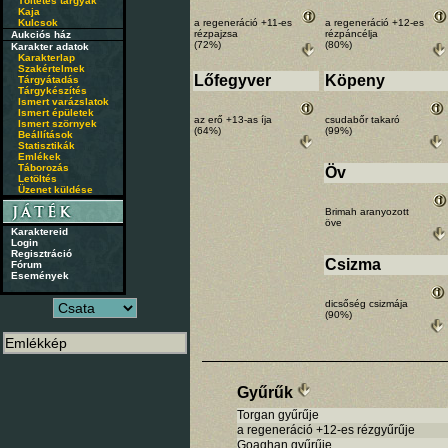
Töltetes tárgyak
Kaja
Kulcsok
a regeneráció +11-es
a regeneráció +12-es
rézpajzsa
rézpáncélja
Aukciós ház
(72%)
(80%)
Karakter adatok
Karakterlap
Szakértelmek
Lőfegyver
Köpeny
Tárgyátadás
Tárgykészítés
Ismert varázslatok
Ismert épületek
az erő +13-as íja
csudabőr takaró
Ismert szörnyek
(64%)
(99%)
Beállítások
Statisztikák
Emlékek
Táborozás
Öv
Letöltés
Üzenet küldése
Brimah aranyozott
öve
Karaktereid
Login
Regisztráció
Csizma
Fórum
Események
dicsőség csizmája
(90%)
Gyűrűk
Torgan gyűrűje
a regeneráció +12-es rézgyűrűje
Goaghan gyűrűje