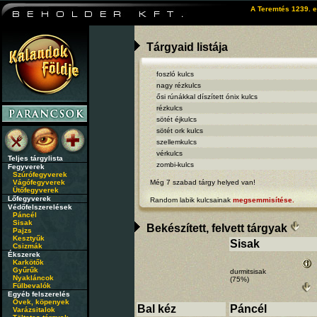
A Teremtés 1239. e
Tárgyaid listája
foszló kulcs
nagy rézkulcs
ősi rúnákkal díszített ónix kulcs
rézkulcs
sötét éjkulcs
sötét ork kulcs
szellemkulcs
vérkulcs
Teljes tárgylista
zombi-kulcs
Fegyverek
Szúrófegyverek
Vágófegyverek
Még 7 szabad tárgy helyed van!
Ütőfegyverek
Lőfegyverek
Random labik kulcsainak
megsemmisítése.
Védőfelszerelések
Páncél
Sisak
Bekészített, felvett tárgyak
Pajzs
Kesztyűk
Sisak
Csizmák
Ékszerek
Karkötők
Gyűrűk
durmitsisak
Nyakláncok
(75%)
Fülbevalók
Egyéb felszerelés
Övek, köpenyek
Bal kéz
Páncél
Varázsitalok