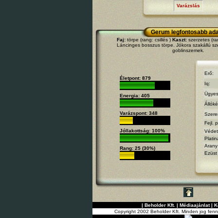
Varázslás
Gerum legfontosabb ada
Faj:
törpe (rang: csillés )
Kaszt:
szerzetes (ra
Láncinges bosszus törpe. Jókora szakállú sz
goblinszemek.
Erő:
Életpont: 879
Iq:
Ügyes
Energia: 405
Állók
Varázspont: 348
Szere
Fejl. 
Jóllakottság: 100%
Védet
Platin
Arany
Rang: 25 (30%)
Ezüst
|
Beholder Kft.
|
Médiaajánlat
|
K
Copyright 2002 Beholder Kft. Minden jog fenn