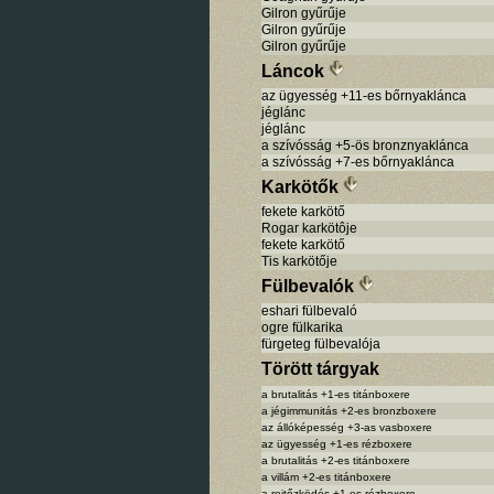
Gilron gyűrűje
Gilron gyűrűje
Gilron gyűrűje
Láncok
az ügyesség +11-es bőrnyaklánca
jéglánc
jéglánc
a szívósság +5-ös bronznyaklánca
a szívósság +7-es bőrnyaklánca
Karkötők
fekete karkötő
Rogar karkötôje
fekete karkötő
Tis karkötője
Fülbevalók
eshari fülbevaló
ogre fülkarika
fürgeteg fülbevalója
Törött tárgyak
a brutalitás +1-es titánboxere
a jégimmunitás +2-es bronzboxere
az állóképesség +3-as vasboxere
az ügyesség +1-es rézboxere
a brutalitás +2-es titánboxere
a villám +2-es titánboxere
a rejtőzködés +1-es rézboxere