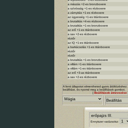
a mászás +2-es bronzboxere
a szívósság +1-es rézboxere
a zárnyitás +1-es rézboxere
az ügyesség +1-es titánboxere
a brutalitás +4-es rézboxere
a brutalitás +1-es bronzboxere
az erő +1-es titánboxere
a sav +2-es rézboxere
réztőr
az IQ +1-es titánboxere
a barkácsolás +1-es titánboxere
réztőr
réztőr
a brutalitás +1-es bronzboxere
a villám +1-es titánboxere
a villám +1-es titánboxere
az erő +3-as titánboxere
a sav +2-es rézboxere
A fenti állapotot elmentheted gyors átöltözéshez.
beállítást, és nyomd meg a beállítások gombot.
[
Beállítások átnevezése
Ennyiszer varázsolsz: