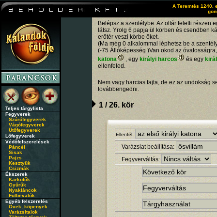
A Teremtés 1240. e
gon
Belépsz a szentélybe. Az oltár feletti részen 
látsz. Yrolg 6 papja ül körben és csendben ká
erőtér veszi körbe őket.
(Ma még 0 alkalommal léphetsz be a szentél
(-75 Állóképesség )Van okod az óvatosságra,
katona
, egy
királyi harcos
és egy
kirá
ellenfeled.
Nem vagy harcias fajta, de ez az undokság
továbbengedni.
1 / 26. kör
Teljes tárgylista
Fegyverek
Szúrófegyverek
Vágófegyverek
Ütőfegyverek
Ellenfél:
Lőfegyverek
Védőfelszerelések
Varázslat beállítása:
Páncél
Sisak
Pajzs
Fegyverváltás:
Kesztyűk
Csizmák
Ékszerek
Karkötők
Gyűrűk
Nyakláncok
Fülbevalók
Egyéb felszerelés
Övek, köpenyek
Varázsitalok