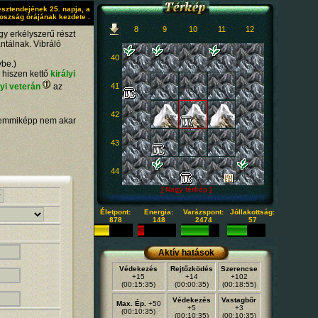
sztendejének 25. napja, a
oszság órájának kezdete .
8
9
10
11
12
egy erkélyszerű részt
ntálnak. Vibráló
40
ybe.)
 hiszen kettő
királyi
lyi veterán
az
41
42
 semmiképp nem akar
43
44
[ Nagy térkép ]
Életpont:
Energia:
Varázspont:
Jóllakottság:
878
148
2474
57
Aktív hatások
Védekezés
Rejtőzködés
Szerencse
+15
+14
+102
(00:15:35)
(00:00:35)
(00:18:55)
Védekezés
Vastagbőr
Max. Ép.
+50
+5
+3
(00:10:35)
(00:10:35)
(00:10:35)