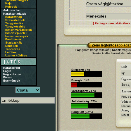
Töltetes tárgyak
Kaja
Kulcsok
Aukciós ház
Karakter adatok
Karakterlap
Szakértelmek
Tárgyátadás
[ Pentagramma aktiválása 
Tárgykészítés
Ismert varázslatok
Ismert épületek
Ismert szörnyek
Beállítások
Statisztikák
Zeno legfontosabb adat
Emlékek
Táborozás
Faj:
gnóm (rang: feltaláló )
Kaszt:
mágus (
Letöltés
Szürke ködbe burkolódzó ala
Üzenet küldése
Erő:
Karaktereid
Életpont: 878
Login
Iq:
Regisztráció
Fórum
Ügyess
Energia: 148
Események
Állóké
Varázspont: 2474
Szeren
Fejl. po
Jóllakottság: 57%
Védett
Platina
Arany
Rang: 39 (62%)
Ezüst