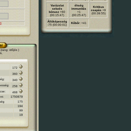
Varázslat
éhség
Kritikus
sebzés
immunitás
csapás
+9
bónusz
+60
+1
(00:39:55)
(00:15:47)
(00:25:47)
Állóképesség
Kőbőr:
+41
]
-75 (00:00:01)
ai
rang: időjós )
k.
172
360
ég:
340
pesség:
258
cse:
468
nt:
1750879
ség
175
194
99
19