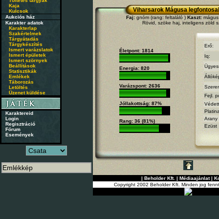
Töltetes tárgyak
Kaja
Viharsarok Mágusa legfontosa
Kulcsok
Aukciós ház
Faj:
gnóm (rang: feltaláló )
Kaszt:
mágus (
Karakter adatok
Rövid, szöke haj, inteligens zöld 
Karakterlap
Szakértelmek
Tárgyátadás
Tárgykészítés
Erő:
Ismert varázslatok
Életpont: 1814
Ismert épületek
Iq:
Ismert szörnyek
Beállítások
Ügyes
Energia: 820
Statisztikák
Emlékek
Állóké
Táborozás
Varázspont: 2636
Szere
Letöltés
Üzenet küldése
Fejl. p
Jóllakottság: 87%
Védet
Platin
Karaktereid
Login
Arany
Rang: 36 (81%)
Regisztráció
Ezüst
Fórum
Események
|
Beholder Kft.
|
Médiaajánlat
|
K
Copyright 2002 Beholder Kft. Minden jog fenn