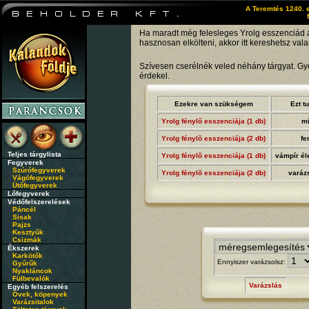
A Teremtés 1240. e
Ha maradt még felesleges Yrolg esszenciád a
hasznosan elkölteni, akkor itt kereshetsz vala
Szívesen cserélnék veled néhány tárgyat. G
érdekel.
Ezekre van szükségem
Ezt t
Yrolg fénylõ esszenciája (1 db)
mi
Yrolg fénylõ esszenciája (2 db)
fe
Teljes tárgylista
Yrolg fénylõ esszenciája (1 db)
vámpír éle
Fegyverek
Szúrófegyverek
Yrolg fénylõ esszenciája (2 db)
varáz
Vágófegyverek
Ütőfegyverek
Lőfegyverek
Védőfelszerelések
Páncél
Sisak
Pajzs
Kesztyűk
Csizmák
Ékszerek
Karkötők
Ennyiszer varázsolsz:
Gyűrűk
Nyakláncok
Fülbevalók
Varázslás
Egyéb felszerelés
Övek, köpenyek
Varázsitalok