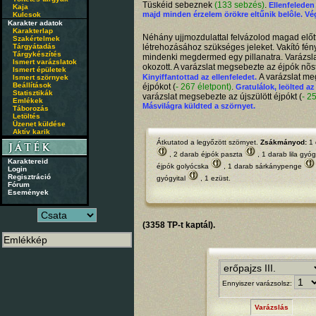
Tüskéid sebeznek
(133 sebzés)
.
Ellenfeleden 
Kaja
majd minden érzelem örökre eltűnik belôle. Vég
Kulcsok
Karakter adatok
Karakterlap
Néhány ujjmozdulattal felvázolod magad előtt
Szakértelmek
Tárgyátadás
létrehozásához szükséges jeleket. Vakító fén
Tárgykészítés
mindenki megdermed egy pillanatra. Varázslat
Ismert varázslatok
okozott. A varázslat megsebezte az éjpók nõst
Ismert épületek
A varázslat me
Kinyiffantottad az ellenfeledet.
Ismert szörnyek
Beállítások
éjpókot (
- 267 életpont)
.
Gratulálok, leölted az
Statisztikák
varázslat megsebezte az újszülött éjpókt (
- 2
Emlékek
Másvilágra küldted a szörnyet.
Táborozás
Letöltés
Üzenet küldése
Aktív karik
Átkutatod a legyőzött szörnyet.
Zsákmányod:
1 
, 2 darab
éjpók paszta
, 1 darab
lila gyóg
Karaktereid
éjpók golyócska
, 1 darab
sárkánypenge
Login
Regisztráció
gyógyital
, 1 ezüst.
Fórum
Események
(3358 TP-t kaptál).
Ennyiszer varázsolsz:
Varázslás