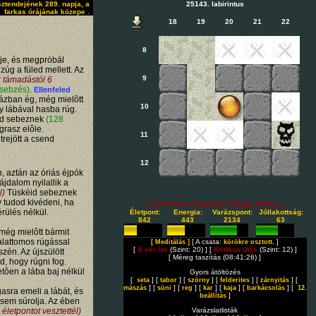
ztendejének 289. napja, a
25143. labirintus
farkas órájának közepe .
18
19
20
21
22
8
eje, és megpróbál
úg a füled mellett. Az
9
2 támadástól 6
 sebzés)
.
Ellenfeled
lázban ég, még mielôtt
10
y lábával hasba rúg.
d sebeznek
(128
grasz elôle.
11
trejött a csend
12
, aztán az óriás éjpók
ájdalom nyilallik a
l)
Tüskéid sebeznek
y tudod kivédeni, ha
[ Labirintus elhagyása ]
[ Nagy térkép ]
rülés nélkül.
Életpont:
Energia:
Varázspont:
Jóllakottság:
842
443
2134
63
 még mielôtt bármit
 alattomos rúgással
[ A csata:
]
[ Meditálás ]
körökre osztott.
[
A vér íze
(Szint: 20) ] [
Kritikus ütés
(Szint: 12) ]
szén. Az újszülött
[ Méreg taszítás (08:41:26) ]
d, hogy rúgni fog.
tôen a lába baj nélkül
Gyors átöltözés
[
] [
] [
] [
] [
] [
seta
tabor
szörny
felderites
zárnyitás
] [
] [
] [
] [
] [
] [
mászás
süni
reg
kar
kaja
barkácsolás
12.
sra emeli a lábát, és
]
beállítás
sem súrolja. Az ében
életpontot vesztettél)
Varázslatlisták