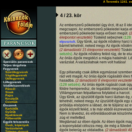
A Teremtés 1241. es
4 / 23. kör
Az emberszerû pókeledel úgy érzi, itt az ô id
megcsapni. Az emberszerû pókeledel karja elz
emberszerû pókeledel karja erősen megüt.
(
életpontot vesztettél)
Tüskéid sebeznek
(128
Úgy tűnik, az éjpók nõstény harci 
elpusztult.
bármit tehetnél, neked megy. Az éjpók nõstén
(2 támadástól 15 életpontot vesztettél)
Tüskéi
sebzés)
. Az éjpók nõstény feléd rúg, de te elu
Az óriás éjpók megidézi a mágia hatalmát. Lé
Speciális parancsok
varázslat. A varázslatnak nem volt hatása!
Teljes tárgylista
Fegyverek
Egy pillanatig csak álltok egymással szemben
Szúrófegyverek
Vágófegyverek
rád veti magát. Az óriás éjpók rúgásától éles f
Ütőfegyverek
hasadba.
(2 támadástól 8 életpontot vesztetté
Lőfegyverek
(128 sebzés)
. Az óriás éjpók rúgását csak úg
Védőfelszerelések
földre hemperedsz, de legalább megúszod sé
Páncél
Sisak
Villámgyorsan felpattanva folytatod a harcot.
Pajzs
Úgy tűnik, az újszülött éjpók harci lázban ég,
Kesztyűk
tehetnél, neked megy. Az újszülött éjpók egy
Csizmák
próbálja elsöpörni a lábad, de te túljársz az e
Ékszerek
Karkötők
éjpók közelít feléd, s te már ebbôl észrevesze
Gyűrűk
Nem is tévedsz, és elôrelátásodnak köszönhe
Nyakláncok
zúg el melletted.
Fülbevalók
Megtámad az ében éjpók. Az ében éjpók maga
Egyéb felszerelés
Övek, köpenyek
a koponyádat célozza meg, de még a füledet 
Varázsitalok
éjpók belerúg az oldaladba.
(2 támadástól 40 
Töltetes tárgyak