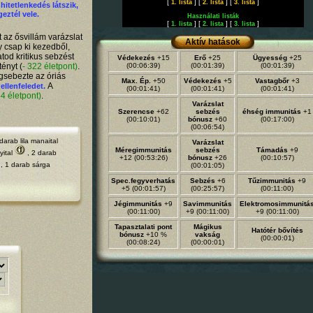
[
] [
] [
]
1. lista
2. lista
3. lista
hitetlenkedés látszik,
eztél vele.
Használati listák
[
] [
] [
]
1. lista
2. lista
3. lista
 az ősvillám varázslat
Aktív hatások
y csap ki kezedből,
od kritikus sebzést
Védekezés
+15
Erő
+25
Ügyesség
+25
ényt (
- 322 életpont)
.
(00:06:39)
(00:01:39)
(00:01:39)
gsebezte az óriás
Max. Ép.
+50
Védekezés
+5
Vastagbőr
+3
A
 ellenfeledet.
(00:01:41)
(00:01:41)
(00:01:41)
54 életpont)
.
Varázslat
Szerencse
+62
sebzés
éhség immunitás
+1
(00:10:01)
bónusz
+60
(00:17:00)
(00:06:54)
darab
lila manaital
Varázslat
Méregimmunitás
sebzés
Támadás
+9
yital
, 2 darab
+12 (00:53:26)
bónusz
+26
(00:10:57)
, 1 darab
sárga
(00:01:05)
Spec.fegyverhatás
Sebzés
+6
Tűzimmunitás
+9
+5 (00:01:57)
(00:25:57)
(00:11:00)
Jégimmunitás
+9
Savimmunitás
Elektromosimmunitá
(00:11:00)
+9 (00:11:00)
+9 (00:11:00)
Tapasztalati pont
Mágikus
Hatótér bővítés
bónusz
+10 %
vakság
(00:00:01)
(00:08:24)
(00:00:01)