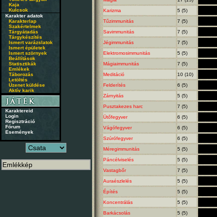
Kaja
Kulcsok
Karizma
5 (5)
Karakter adatok
Karakterlap
Tűzimmunitás
7 (5)
Szakértelmek
Tárgyátadás
Savimmunitás
7 (5)
Tárgykészítés
Ismert varázslatok
Jégimmunitás
7 (5)
Ismert épületek
Ismert szörnyek
Elektromosimmunitás
5 (5)
Beállítások
Statisztikák
Mágiaimmunitás
7 (5)
Emlékek
Táborozás
Meditáció
10 (10)
Letöltés
Üzenet küldése
Felderítés
6 (5)
Aktív karik
Zárnyitás
5 (5)
Pusztakezes harc
7 (5)
Karaktereid
Login
Ütőfegyver
6 (5)
Regisztráció
Fórum
Vágófegyver
6 (5)
Események
Szúrófegyver
6 (5)
Méregimmunitás
5 (5)
Páncélviselés
5 (5)
Vastagbőr
7 (5)
Auraészlelés
5 (5)
Építés
5 (5)
Koncentrálás
5 (5)
Barkácsolás
5 (5)