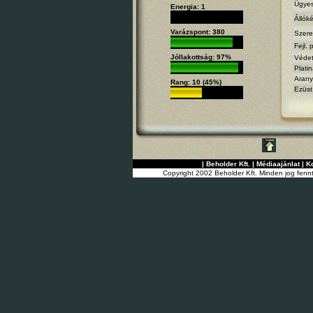
Ügyes
Energia: 1
Állók
Varázspont: 380
Szere
Fejl. 
Jóllakottság: 97%
Védet
Platin
Arany
Rang: 10 (45%)
Ezüst
|
Beholder Kft.
|
Médiaajánlat
|
K
Copyright 2002 Beholder Kft. Minden jog fenn