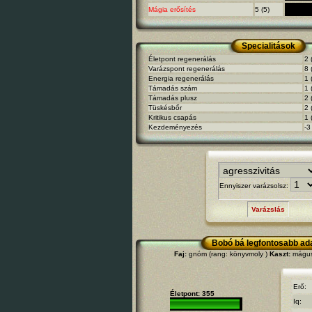
Mágia erősítés
5 (5)
Specialitások
Életpont regenerálás
2 
Varázspont regenerálás
8 
Energia regenerálás
1 
Támadás szám
1 
Támadás plusz
2 
Tüskésbőr
2 
Kritikus csapás
1 
Kezdeményezés
-3
Ennyiszer varázsolsz:
Varázslás
Bobó bá legfontosabb ada
Faj:
gnóm (rang: könyvmoly )
Kaszt:
mágus 
Erő:
Életpont: 355
Iq: