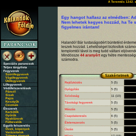
A Teremtés 1242. e
Egy hangot hallasz az elmédben: A
Nem lehetek kegyes hozzád, ha Te 
figyelmes irántam!
Halandó! Bár lustaságodért büntetést érdeme
leszek hozzád. Lehetőséget biztosítok számo
templomtól távol is meg tudd váltani eljövend
Mindössze
44 aranyért
egy hétre mentessége
számodra.
Speciális parancsok
Teljes tárgylista
Fegyverek
Szúrófegyverek
Szakértelmek
Vágófegyverek
Ütőfegyverek
Rejtőzködés
5 (5)
Lőfegyverek
Védőfelszerelések
Gyógyítás
5 (5)
Páncél
Sisak
Szívósság
11 (10)
Pajzs
Kesztyűk
Távolsági fegyverek
5 (5)
Csizmák
Ékszerek
Mászás
5 (5)
Karkötők
Gyűrűk
Csapdakeresés
6 (5)
Nyakláncok
Fülbevalók
Élelemszerzés
5 (5)
Egyéb felszerelés
Övek, köpenyek
Úszás
5 (5)
Varázsitalok
Töltetes tárgyak
Mágia
17 (15)