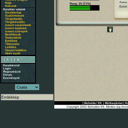
Arany
Kaja
Rang: 20 (71%)
Kulcsok
Ezüst
Karakter adatok
Karakterlap
Szakértelmek
Tárgyátadás
Tárgykészítés
Ismert varázslatok
Ismert épületek
Ismert szörnyek
Beállítások
Statisztikák
Emlékek
Táborozás
Letöltés
Üzenet küldése
Aktív karik
Karaktereid
Login
Regisztráció
Fórum
Események
|
Beholder Kft.
|
Médiaajánlat
|
K
Copyright 2002 Beholder Kft. Minden jog fenn