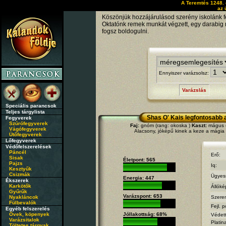
A Teremtés 1248. 
az 
Köszönjük hozzájárulásod szerény iskolánk f
Oktatónk remek munkát végzett, egy darabig 
fogsz boldogulni.
Ennyiszer varázsolsz:
Varázslás
Speciális parancsok
Teljes tárgylista
Shas O' Kais legfontosabb 
Fegyverek
Szúrófegyverek
Faj:
gnóm (rang: okoska )
Kaszt:
mágus (
Vágófegyverek
Alacsony, jóképű kinek a keze a mágia
Ütőfegyverek
Lőfegyverek
Védőfelszerelések
Páncél
Erő:
Sisak
Életpont: 565
Pajzs
Iq:
Kesztyűk
Csizmák
Ügyes
Energia: 447
Ékszerek
Karkötők
Állóké
Gyűrűk
Varázspont: 653
Nyakláncok
Szere
Fülbevalók
Fejl. p
Egyéb felszerelés
Övek, köpenyek
Jóllakottság: 68%
Védet
Varázsitalok
Platin
Töltetes tárgyak